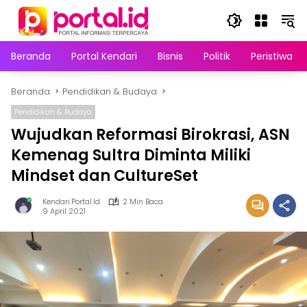
Langsung
ke
konten
Beranda
Portal Kendari
Bisnis
Politik
Peristiwa
Beranda
Pendidikan & Budaya
Pendidikan & Budaya
Wujudkan Reformasi Birokrasi, ASN
Kemenag Sultra Diminta Miliki
Mindset dan CultureSet
Kendari.portal.id
2 Min Baca
9 April 2021