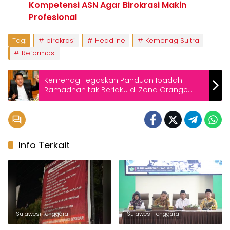
Kompetensi ASN Agar Birokrasi Makin
Profesional
Tag:
birokrasi
Headline
Kemenag Sultra
Reformasi
Kemenag Tegaskan Panduan Ibadah
Ramadhan tak Berlaku di Zona Orange
dan Merah
Info Terkait
Sulawesi Tenggara
Sulawesi Tenggara