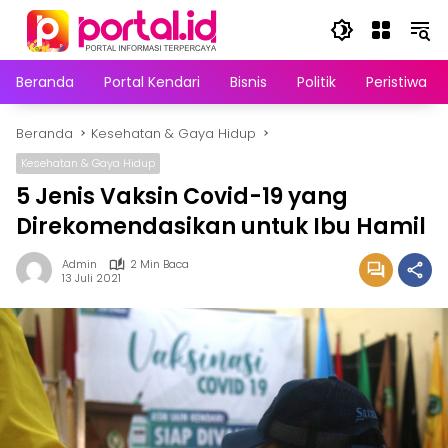
Langsung
ke
konten
Beranda
Portal Kendari
Bisnis
Politik
Peristiwa
Beranda
Kesehatan & Gaya Hidup
Kesehatan & Gaya Hidup
5 Jenis Vaksin Covid-19 yang
Direkomendasikan untuk Ibu Hamil
Admin
2 Min Baca
13 Juli 2021