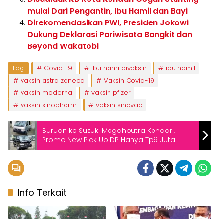
mulai Dari Pengantin, Ibu Hamil dan Bayi
Direkomendasikan PWI, Presiden Jokowi
Dukung Deklarasi Pariwisata Bangkit dan
Beyond Wakatobi
Tag:
Covid-19
ibu hami divaksin
ibu hamil
vaksin astra zeneca
Vaksin Covid-19
vaksin moderna
vaksin pfizer
vaksin sinopharm
vaksin sinovac
Buruan ke Suzuki Megahputra Kendari,
Promo New Pick Up DP Hanya Tp9 Juta
Info Terkait