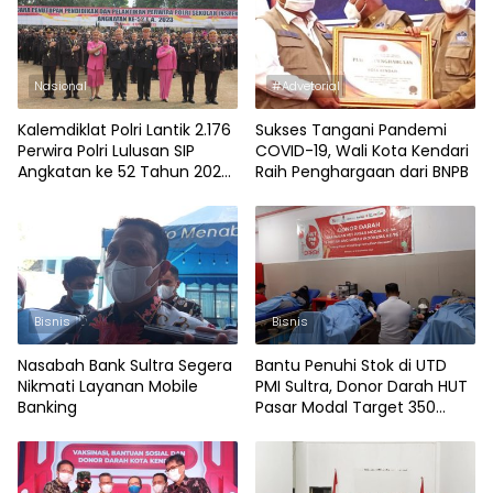
Nasional
#Advetorial
Kalemdiklat Polri Lantik 2.176
Sukses Tangani Pandemi
Perwira Polri Lulusan SIP
COVID-19, Wali Kota Kendari
Angkatan ke 52 Tahun 2023,
Raih Penghargaan dari BNPB
47 Orang dari Polda Sultra
Bisnis
Bisnis
Nasabah Bank Sultra Segera
Bantu Penuhi Stok di UTD
Nikmati Layanan Mobile
PMI Sultra, Donor Darah HUT
Banking
Pasar Modal Target 350
Kantong Darah