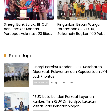
Bisnis
Fokus Redaksi
Sinergi Bank Sultra, BI, OJK
Ringankan Beban Warga
dan Pemkot Kendari
terdampak COVID-19,
Percepat Vaksinasi, 23 Ribu
Sulkarnain Bagikan 100 Paket
Dosis Vaksin Siap Didistribusi
Sembako di Kambu
Baca Juga
Sinergi Pemkot Kendari–BPJS Kesehatan
Diperkuat, Pelayanan dan Kepesertaan JKN
Jadi Prioritas
#Headline
5 Agustus 2026
RSUD Kota Kendari Perkuat Layanan
Kanker, Tim RSUP Dr. Sardjito Lakukan
Visitasi dan Pendampingan