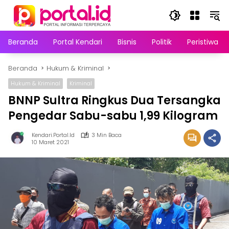
Langsung
ke
konten
Beranda
Portal Kendari
Bisnis
Politik
Peristiwa
Beranda
Hukum & Kriminal
Hukum & Kriminal
Kriminal
BNNP Sultra Ringkus Dua Tersangka
Pengedar Sabu-sabu 1,99 Kilogram
Kendari.portal.id
3 Min Baca
10 Maret 2021