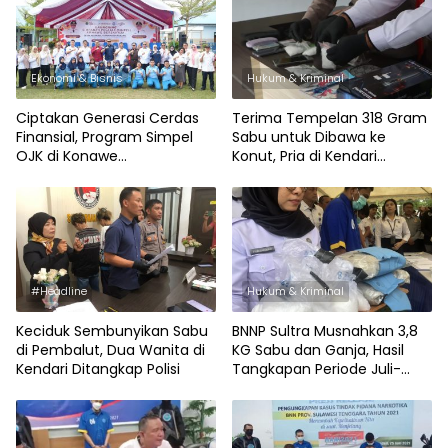
Ekonomi & Bisnis
Hukum & Kriminal
Ciptakan Generasi Cerdas
Terima Tempelan 318 Gram
Finansial, Program Simpel
Sabu untuk Dibawa ke
OJK di Konawe
Konut, Pria di Kendari
Digandengkan dengan
Diringkus Satresnarkoba
Kampanye Anti Narkoba
#Headline
Hukum & Kriminal
Keciduk Sembunyikan Sabu
BNNP Sultra Musnahkan 3,8
di Pembalut, Dua Wanita di
KG Sabu dan Ganja, Hasil
Kendari Ditangkap Polisi
Tangkapan Periode Juli-
Agustus