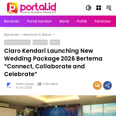
Langsung
ke
konten
Beranda
Portal Kendari
Bisnis
Politik
Peristiwa
Beranda
Ekonomi & Bisnis
Ekonomi & Bisnis
Nasional
News
Claro Kendari Launching New
Wedding Package 2026 Bertema
“Connect, Collaborate and
Celebrate”
Ferito Julyadi
3 Min Baca
9 Juli 2026