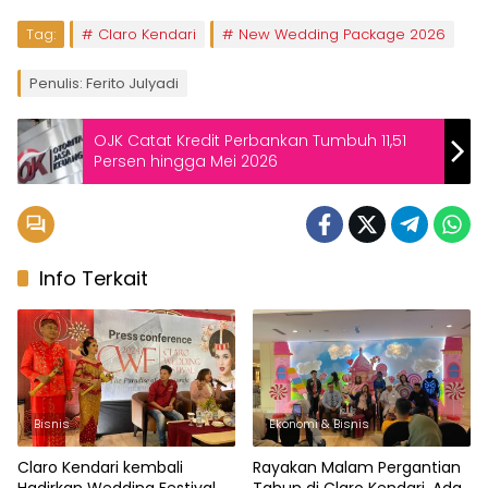
Tag:
Claro Kendari
New Wedding Package 2026
Penulis: Ferito Julyadi
OJK Catat Kredit Perbankan Tumbuh 11,51
Persen hingga Mei 2026
Info Terkait
Bisnis
Ekonomi & Bisnis
Claro Kendari kembali
Rayakan Malam Pergantian
Hadirkan Wedding Festival,
Tahun di Claro Kendari, Ada