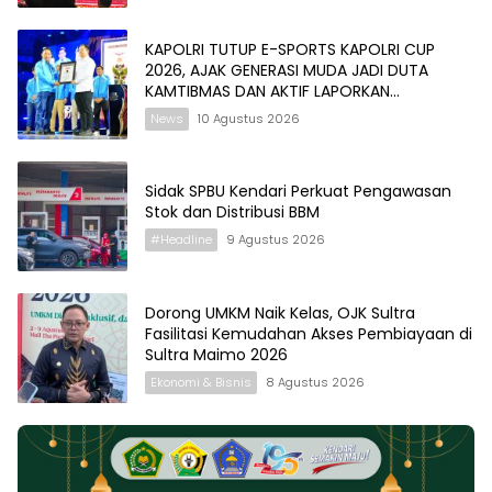
KAPOLRI TUTUP E-SPORTS KAPOLRI CUP
2026, AJAK GENERASI MUDA JADI DUTA
KAMTIBMAS DAN AKTIF LAPORKAN
GANGGUAN KE 110
News
10 Agustus 2026
Sidak SPBU Kendari Perkuat Pengawasan
Stok dan Distribusi BBM
#Headline
9 Agustus 2026
Dorong UMKM Naik Kelas, OJK Sultra
Fasilitasi Kemudahan Akses Pembiayaan di
Sultra Maimo 2026
Ekonomi & Bisnis
8 Agustus 2026