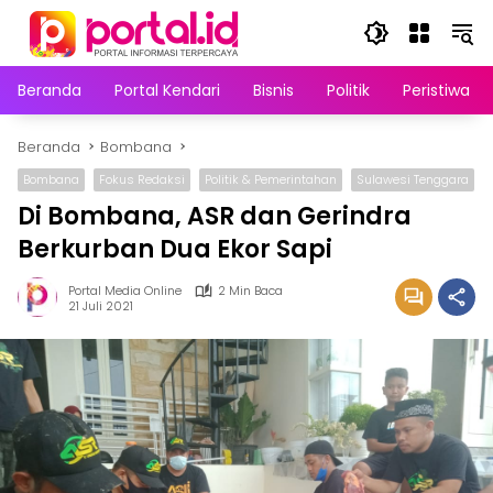
Langsung
ke
konten
Beranda
Portal Kendari
Bisnis
Politik
Peristiwa
Beranda
Bombana
Bombana
Fokus Redaksi
Politik & Pemerintahan
Sulawesi Tenggara
Di Bombana, ASR dan Gerindra
Berkurban Dua Ekor Sapi
Portal Media Online
2 Min Baca
21 Juli 2021