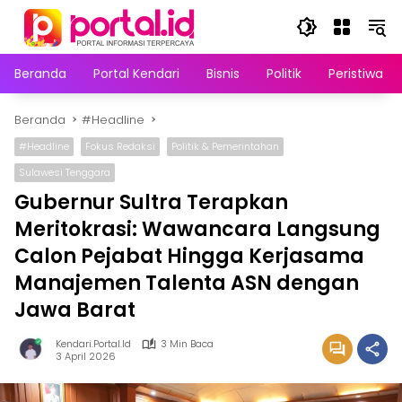
Langsung
ke
konten
Beranda
Portal Kendari
Bisnis
Politik
Peristiwa
Beranda
#Headline
#Headline
Fokus Redaksi
Politik & Pemerintahan
Sulawesi Tenggara
Gubernur Sultra Terapkan
Meritokrasi: Wawancara Langsung
Calon Pejabat Hingga Kerjasama
Manajemen Talenta ASN dengan
Jawa Barat
Kendari.portal.id
3 Min Baca
3 April 2026