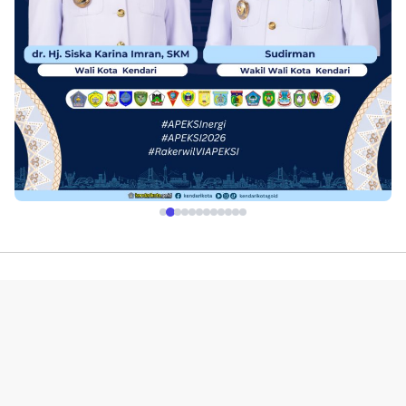
Profil
Redaksi
Indeks
Pedoman Media Siber
Kerjasama Advetorial & Iklan
Disclaimer
Kebijakan Layanan