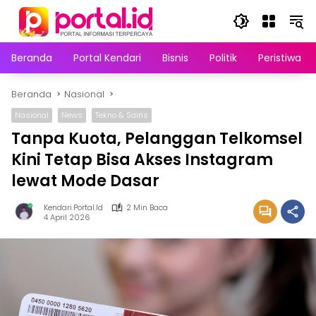
Langsung
ke
konten
Beranda
Portal Kendari
Bisnis
Politik
Peristiwa
Beranda
Nasional
Nasional
News
Tekno & Sains
Tanpa Kuota, Pelanggan Telkomsel
Kini Tetap Bisa Akses Instagram
lewat Mode Dasar
Kendari.portal.id
2 Min Baca
4 April 2026