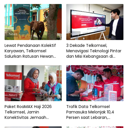
News
News
Lewat Pendanaan Kolektif
3 Dekade Telkomsel,
Karyawan, Telkomsel
Menavigasi Teknologi Pintar
Salurkan Ratusan Hewan
dan Misi Kebangsaan di
Kurban Lintas Provinsi
Wilayah 3T
News
News
Paket RoaMAX Haji 2026
Trafik Data Telkomsel
Telkomsel, Jamin
Pamasuka Melonjak 10,4
Konektivitas Jemaah
Persen saat Lebaran,
Indonesia di Tanah Suci
WhatsApp Dominasi