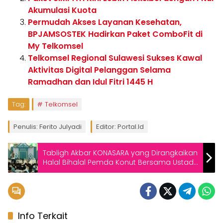
Akumulasi Kuota
Permudah Akses Layanan Kesehatan,
BPJAMSOSTEK Hadirkan Paket ComboFit di
My Telkomsel
Telkomsel Regional Sulawesi Sukses Kawal
Aktivitas Digital Pelanggan Selama
Ramadhan dan Idul Fitri 1445 H
Tag:
Telkomsel
Penulis: Ferito Julyadi
Editor: Portal.id
Tabligh Akbar KONASARA yang Dirangkaikan
Halal Bihalal Pemda Konut Bersama Ustadz
Abdul Somad Berjalan Sukses
Info Terkait