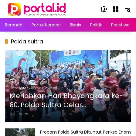
Langsung
ke
konten
Beranda
Portal Kendari
Bisnis
Politik
Peristiwa
Polda sultra
Kesehatan & Gaya Hidup
Meriahkan Hari Bhayangkara ke-
80, Polda Sultra Gelar
Bhayangkara Run dan Luncurkan
5 Juli 2026
SIMPUL
Propam Polda Sultra Dituntut Periksa Enam