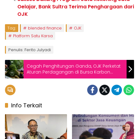
Oelajar, Bank Sultra Terima Penghargaan dari
OJK
Tag:
blended finance
OJK
Platform Satu Karsa
Penulis: Ferito Julyadi
Cegah Penghitungan Ganda, OJK Perketat
Aturan Perdagangan di Bursa Karbon
Indonesia
Info Terkait