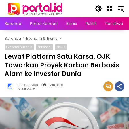
Langsung
ke
konten
Beranda
Portal Kendari
Bisnis
Politik
Peristiwa
Beranda
Ekonomi & Bisnis
Ekonomi & Bisnis
Nasional
News
Lewat Platform Satu Karsa, OJK
Tawarkan Proyek Karbon Berbasis
Alam ke Investor Dunia
Ferito Julyadi
1 Min Baca
3 Juli 2026