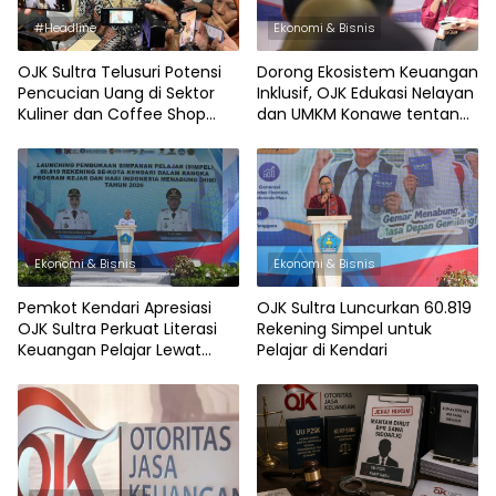
#Headline
Ekonomi & Bisnis
OJK Sultra Telusuri Potensi
Dorong Ekosistem Keuangan
Pencucian Uang di Sektor
Inklusif, OJK Edukasi Nelayan
Kuliner dan Coffee Shop
dan UMKM Konawe tentang
Kendari
Pelindungan Konsumen
Ekonomi & Bisnis
Ekonomi & Bisnis
Pemkot Kendari Apresiasi
OJK Sultra Luncurkan 60.819
OJK Sultra Perkuat Literasi
Rekening Simpel untuk
Keuangan Pelajar Lewat
Pelajar di Kendari
Program KEJAR