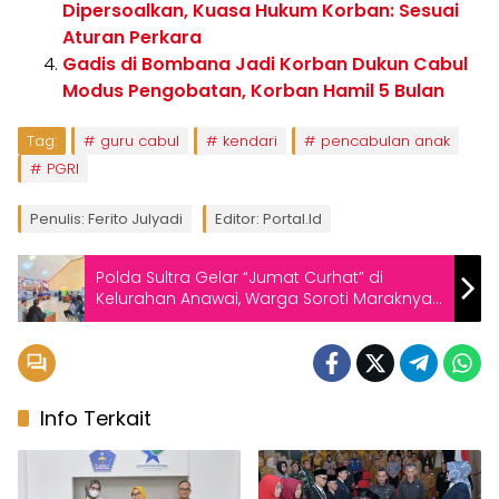
Dipersoalkan, Kuasa Hukum Korban: Sesuai
Aturan Perkara
Gadis di Bombana Jadi Korban Dukun Cabul
Modus Pengobatan, Korban Hamil 5 Bulan
Tag:
guru cabul
kendari
pencabulan anak
PGRI
Penulis: Ferito Julyadi
Editor: Portal.id
Polda Sultra Gelar “Jumat Curhat” di
Kelurahan Anawai, Warga Soroti Maraknya
Kekerasan Anak dan Minta Maksimalkan
Kinerja Bhabinkamtibmas
Info Terkait