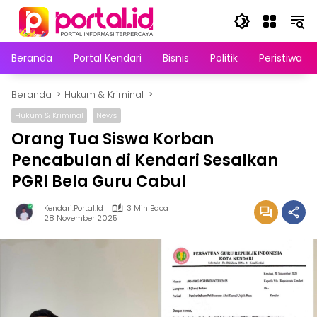
Langsung
ke
konten
Beranda
Portal Kendari
Bisnis
Politik
Peristiwa
Beranda
Hukum & Kriminal
Hukum & Kriminal
News
Orang Tua Siswa Korban
Pencabulan di Kendari Sesalkan
PGRI Bela Guru Cabul
Kendari.portal.id
3 Min Baca
28 November 2025