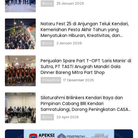
Bisnis
25 Januari 2026
Nataru Fest 25 di Anjungan Teluk Kendari,
Kemeriahan Pesta Akhir Tahun yang
Menyatukan Hiburan, Kreativitas, dan
Geliat Ekonomi
Bisnis
2 Januari 2026
Penjualan Spare Part T-OPT ‘Laris Manis’ di
Sultra, PT TASTI Anugrah Mandiri Gala
Dinner Bareng Mitra Part Shop
#Headline
17 Desember 2025
Silaturahmi Brilinkers Kendari Raya dan
Pimpinan Cabang BRI Kendari
Samratulangi, Dorong Peningkatan CASA
Harian
Bisnis
23 April 2025