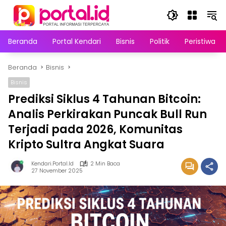
Langsung
ke
konten
Beranda
Portal Kendari
Bisnis
Politik
Peristiwa
Beranda
Bisnis
Bisnis
Prediksi Siklus 4 Tahunan Bitcoin:
Analis Perkirakan Puncak Bull Run
Terjadi pada 2026, Komunitas
Kripto Sultra Angkat Suara
Kendari.portal.id
2 Min Baca
27 November 2025