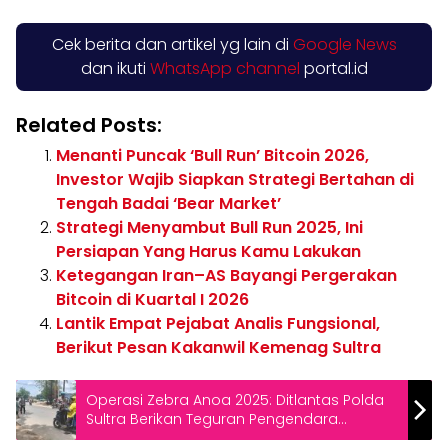
Cek berita dan artikel yg lain di
Google News
dan ikuti
WhatsApp channel
portal.id
Related Posts:
Menanti Puncak ‘Bull Run’ Bitcoin 2026,
Investor Wajib Siapkan Strategi Bertahan di
Tengah Badai ‘Bear Market’
Strategi Menyambut Bull Run 2025, Ini
Persiapan Yang Harus Kamu Lakukan
Ketegangan Iran–AS Bayangi Pergerakan
Bitcoin di Kuartal I 2026
Lantik Empat Pejabat Analis Fungsional,
Berikut Pesan Kakanwil Kemenag Sultra
Operasi Zebra Anoa 2025: Ditlantas Polda
Sultra Berikan Teguran Pengendara
Pelanggar Lalin di Sejumlah Titik Kota