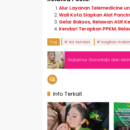
Alur Layanan Telemedicine unt
Wali Kota Siapkan Alat Panci
Gelar Baksos, Relawan ASR K
Kendari Terapkan PPKM, Rel
Tag:
Asr kendari
bagikan makan
Gubernur Gorontalo dan istriny
Info Terkait