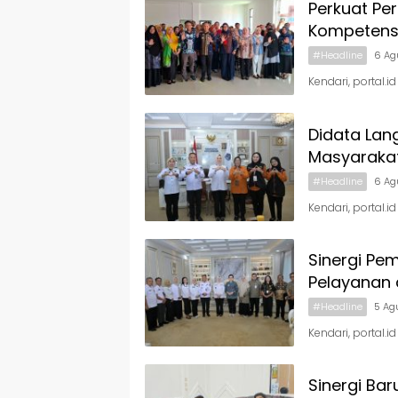
Perkuat Pe
Kompetens
#Headline
6 Ag
Kendari, portal.
Didata Lan
Masyaraka
#Headline
6 Ag
Kendari, portal.i
Sinergi Pe
Pelayanan 
#Headline
5 Ag
Kendari, portal.
Sinergi Bar