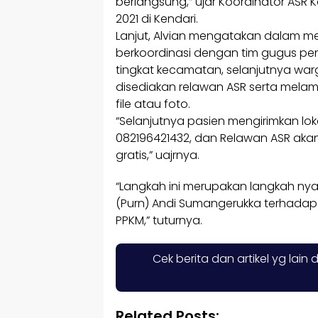
berlangsung,” ujar Koordinator ASR K
2021 di Kendari.
Lanjut, Alvian mengatakan dalam me
berkoordinasi dengan tim gugus pe
tingkat kecamatan, selanjutnya wa
disediakan relawan ASR serta melamp
file atau foto.
“Selanjutnya pasien mengirimkan lo
082196421432, dan Relawan ASR ak
gratis,” uajrnya.
“Langkah ini merupakan langkah ny
(Purn) Andi Sumangerukka terhada
PPKM,” tuturnya.
Cek berita dan artikel yg lain 
Related Posts: