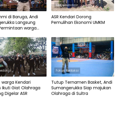
serbi
Metro Kendari
hmi di Baruga, Andi
ASR Kendari Dorong
erukka Langsung
Pemulihan Ekonomi UMKM
Permintaan warga
 Lorong
Redaksi
Fokus Redaksi
 warga Kendari
Tutup Ternamen Basket, Andi
 Ikuti Giat Olahraga
Sumangerukka Siap majukan
ng Digelar ASR
Olahraga di Sultra