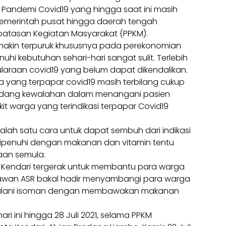
Pandemi Covid19 yang hingga saat ini masih
, Pemerintah pusat hingga daerah tengah
tasan Kegiatan Masyarakat (PPKM).
makin terpuruk khususnya pada perekonomian
i kebutuhan sehari-hari sangat sulit. Terlebih
raan covid19 yang belum dapat dikendalikan.
rga yang terpapar covid19 masih terbilang cukup
rkadang kewalahan dalam menangani pasien
ikit warga yang terindikasi terpapar Covid19
alah satu cara untuk dapat sembuh dari indikasi
 dipenuhi dengan makanan dan vitamin tentu
daan semula.
ta Kendari tergerak untuk membantu para warga
lawan ASR bakal hadir menyambangi para warga
alani isoman dengan membawakan makanan
 hari ini hingga 28 Juli 2021, selama PPKM