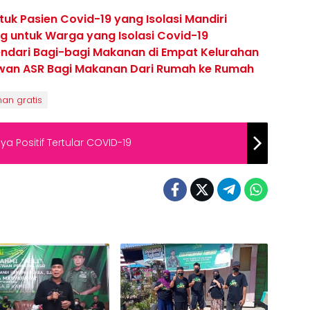
uk Pasien Covid-19 yang Isolasi Mandiri
ng untuk Warga yang Isolasi Covid-19
endari Bagi-bagi Makanan di Empat Kelurahan
awan ASR Bagi Makanan Dari Rumah ke Rumah
an gratis
a Positif Tertular COVID-19