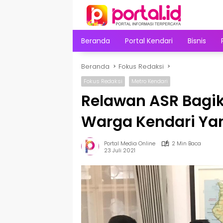
Langsung
ke
konten
Beranda
Portal Kendari
Bisnis
Beranda
Fokus Redaksi
Fokus Redaksi
Metro Kendari
Relawan ASR Bagi
Warga Kendari Yan
Portal Media Online
2 Min Baca
23 Juli 2021