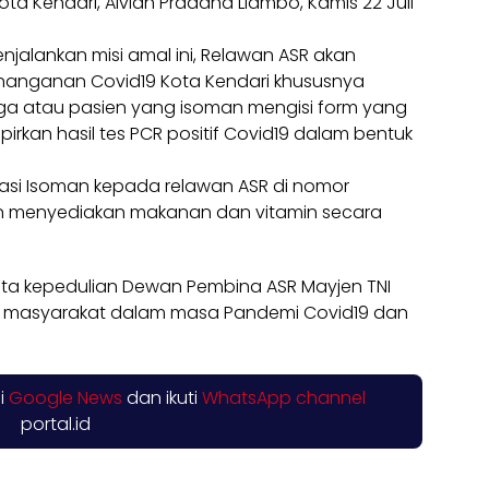
ota Kendari, Alvian Pradana Liambo, Kamis 22 Juli
njalankan misi amal ini, Relawan ASR akan
nanganan Covid19 Kota Kendari khususnya
rga atau pasien yang isoman mengisi form yang
irkan hasil tes PCR positif Covid19 dalam bentuk
kasi Isoman kepada relawan ASR di nomor
an menyediakan makanan dan vitamin secara
ata kepedulian Dewan Pembina ASR Mayjen TNI
p masyarakat dalam masa Pandemi Covid19 dan
di
Google News
dan ikuti
WhatsApp channel
portal.id