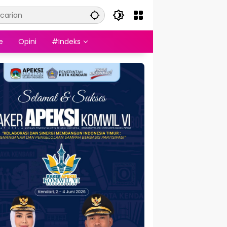
e
Opini
#Indeks