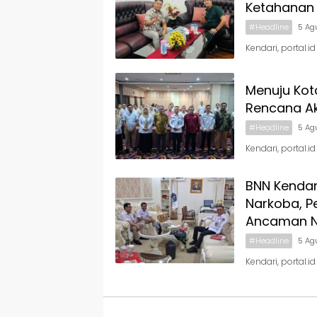
Ketahanan
#Headline
5 Ag
Kendari, portal.
Menuju Kot
Rencana Ak
#Headline
5 Ag
Kendari, portal.
BNN Kendar
Narkoba, P
Ancaman N
#Headline
5 Ag
Kendari, portal.