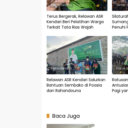
Metro Kendari
Serba-
Terus Bergerak, Relawan ASR
Silatura
Kendari Beri Pelatihan Warga
Sumang
Terkait Tata Rias Wajah
Penuhi 
Terangi
Metro Kendari
Fokus 
Relawan ASR Kendari Salurkan
Ratusan
Bantuan Sembako di Poasia
Antusias
dan Rahandouna
Pagi ya
Baca Juga