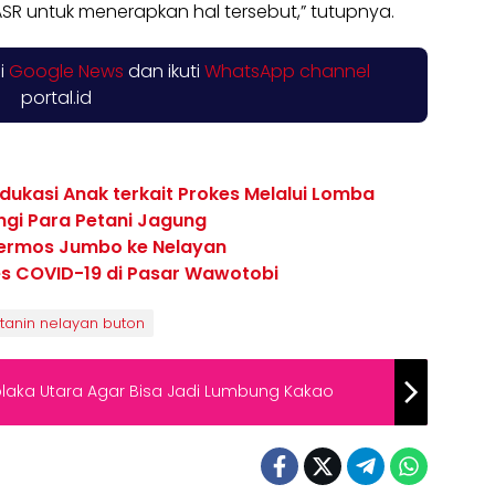
SR untuk menerapkan hal tersebut,” tutupnya.
di
Google News
dan ikuti
WhatsApp channel
portal.id
Edukasi Anak terkait Prokes Melalui Lomba
gi Para Petani Jagung
Termos Jumbo ke Nelayan
es COVID-19 di Pasar Wawotobi
anin nelayan buton
olaka Utara Agar Bisa Jadi Lumbung Kakao