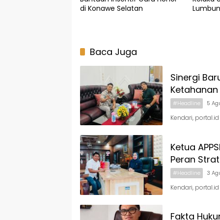
di Konawe Selatan
Lumbun
Baca Juga
Sinergi Bar
Ketahanan
#Headline
5 Ag
Kendari, portal.
Ketua APPS
Peran Stra
#Headline
3 Ag
Kendari, portal.
Fakta Hukum