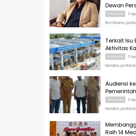
Dewan Per
#Headline
3 Ag
Bombana, portal.
Terkait Isu
Aktivitas 
#Headline
3 Ag
Kendari, portal
Audiensi ke
Pemerintah
#Headline
3 Ag
Kendari, portal.
Membanggak
Raih 14 Med