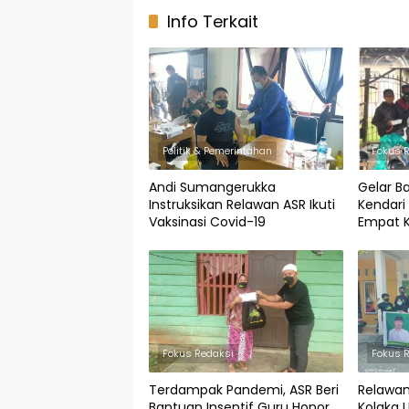
Info Terkait
Politik & Pemerintahan
Fokus 
Andi Sumangerukka
Gelar B
Instruksikan Relawan ASR Ikuti
Kendari
Vaksinasi Covid-19
Empat 
Fokus Redaksi
Fokus 
Terdampak Pandemi, ASR Beri
Relawan
Bantuan Insentif Guru Honor
Kolaka U