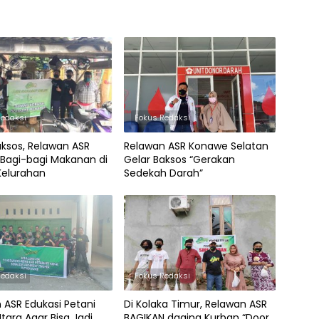
Redaksi
Fokus Redaksi
aksos, Relawan ASR
Relawan ASR Konawe Selatan
 Bagi-bagi Makanan di
Gelar Baksos “Gerakan
Kelurahan
Sedekah Darah”
Redaksi
Fokus Redaksi
 ASR Edukasi Petani
Di Kolaka Timur, Relawan ASR
tara Agar Bisa Jadi
BAGIKAN daging Kurban “Door