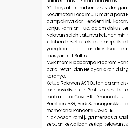
salah satunya Petani dan Nelayan.
“Olehnya itu kami berdiskusi denga
Kecamatan Lasalimu. Dimana para 
dampaknya dari Pendemi ini,” katan
Lanjut Rahman Pua, dalam diskusi t
Nelayan salah satunya keluhan min
keluhan tersebut akan disampaika
yang kemudian akan dievaluasi unt
masyarakat Sultra.
“ASR memiki beberapa Program yan
para Petani dan Nelayan akan disi
katanya.
Ketua Relawan ASR Buton dalam disk
mensosialisasikan Protokol Keseh
mata rantai Covid-19. Dimana itu j
Pembina ASR, Andi Sumangerukka un
memerangi Pandemi Covid-19.
“Tak bosan kami juga mensosialisasi
sebuah kewajiban setiap Relawan A