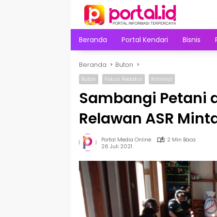
Langsung
ke
konten
Beranda
Portal Kendari
Bisnis
Beranda
Buton
Buton
Fokus Redaksi
Kriminal
Sambangi Petani d
Relawan ASR Minta
Portal Media Online
2 Min Baca
26 Juli 2021