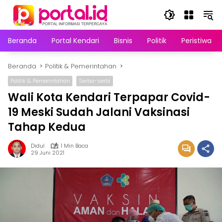
Langsung
ke
konten
Beranda
Portal Kendari
Bisnis
Politik
Peristiwa
Beranda
Politik & Pemerintahan
Politik & Pemerintahan
Serba-serbi
Wali Kota Kendari Terpapar Covid-
19 Meski Sudah Jalani Vaksinasi
Tahap Kedua
Didul
1 Min Baca
29 Juni 2021