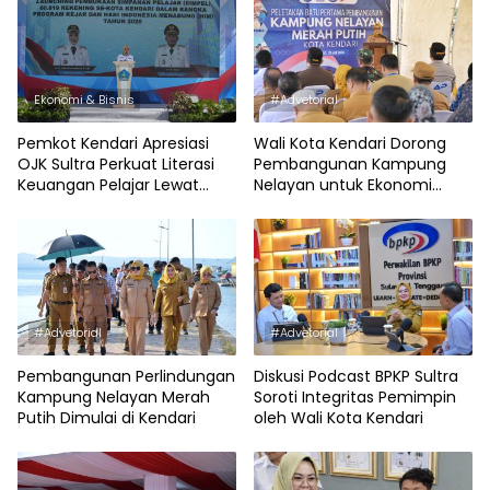
Ekonomi & Bisnis
#Advetorial
Pemkot Kendari Apresiasi
Wali Kota Kendari Dorong
OJK Sultra Perkuat Literasi
Pembangunan Kampung
Keuangan Pelajar Lewat
Nelayan untuk Ekonomi
Program KEJAR
Pesisir
#Advetorial
#Advetorial
Pembangunan Perlindungan
Diskusi Podcast BPKP Sultra
Kampung Nelayan Merah
Soroti Integritas Pemimpin
Putih Dimulai di Kendari
oleh Wali Kota Kendari