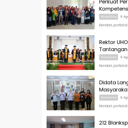
Perkuat Pe
Kompetens
#Headline
6 Ag
Kendari, portal.
Rektor UHO
Tantangan 
#Headline
6 Ag
Kendari, portal.i
Didata Lan
Masyaraka
#Headline
6 Ag
Kendari, portal.i
212 Blanks