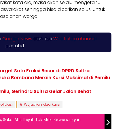
akat kata dia, maka akan selalu mengetahui
syarakat sehingga bisa dicarikan solusi untuk
asalahan warga.
di
Google News
dan ikuti
WhatsApp channel
portal.id
Target Satu Fraksi Besar di DPRD Sultra
rindra Bombana Meraih Kursi Maksimal di Pemilu
ilu, Gerindra Sultra Gelar Jalan Sehat
olidasi
Wujudkan dua kursi
 Saksi Ahli: Kejati Tak Miliki Kewenangan