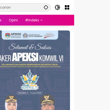
e
Opini
#Indeks