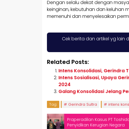
Dengan selalu dekat dengan masyar
keinginan, kebutuhan dan keluhan ma
memenuhi dan menyelesaikan perm
Cek berita dan artikel yg lain 
Related Posts:
Intens Konsolidasi, Gerindra 
Intens Sosialisasi, Upaya Ge
2024
Galang Konsolidasi Jelang Pem
Tag:
Gerindra Sultra
intens kons
Praperadilan Kasus PT Toshida,
Penyidikan Kerugian Negara