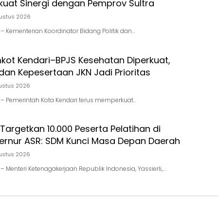
kuat Sinergi dengan Pemprov Sultra
ustus 2026
d – Kementerian Koordinator Bidang Politik dan…
mkot Kendari–BPJS Kesehatan Diperkuat,
dan Kepesertaan JKN Jadi Prioritas
ustus 2026
id – Pemerintah Kota Kendari terus memperkuat…
Targetkan 10.000 Peserta Pelatihan di
bernur ASR: SDM Kunci Masa Depan Daerah
ustus 2026
d – Menteri Ketenagakerjaan Republik Indonesia, Yassierli,…