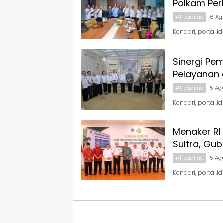
Polkam Per
#Headline
6 Ag
Kendari, portal.i
Sinergi Pe
Pelayanan 
#Headline
5 Ag
Kendari, portal.
Menaker RI 
Sultra, Gu
#Headline
5 Ag
Kendari, portal.i