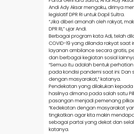
Partai Gerindra Sultra, Andi Ady Aksa
Andi Ady Aksar mengaku, dirinya mem
legislatif DPR RI untuk Dapil Sultra.
“Jika diberi amanah oleh rakyat, ma
DPR RI,” ujar Andi.
Berbagai program kata Adi, telah di
COVID-19 yang dilanda rakyat saat 
layanan ambilance secara gratis, p
dan berbagai kegiatan sosial lainny
“Semua itu adalah bentuk perhatia
pada kondisi pandemi saat ini. Dan 
dengan masyarakat,” katanya.
Pendekatan yang dilakukan kepada m
hasilnya dimana pada salah satu Pil
pasangan menjadi pemenang pilkada
“Kedekatan dengan masyarakat yang 
tingkatkan agar kita makin mendapa
sebagai partai yang dekat dan sela
katanya.