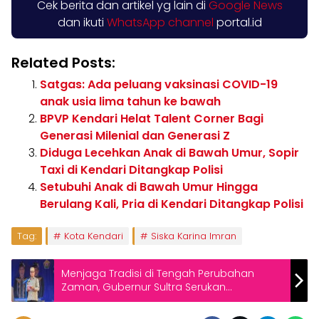
Cek berita dan artikel yg lain di
Google News
dan ikuti
WhatsApp channel
portal.id
Related Posts:
Satgas: Ada peluang vaksinasi COVID-19
anak usia lima tahun ke bawah
BPVP Kendari Helat Talent Corner Bagi
Generasi Milenial dan Generasi Z
Diduga Lecehkan Anak di Bawah Umur, Sopir
Taxi di Kendari Ditangkap Polisi
Setubuhi Anak di Bawah Umur Hingga
Berulang Kali, Pria di Kendari Ditangkap Polisi
Tag:
Kota Kendari
Siska Karina Imran
Menjaga Tradisi di Tengah Perubahan
Zaman, Gubernur Sultra Serukan
Pelestarian Budaya dari Festival Wawonii