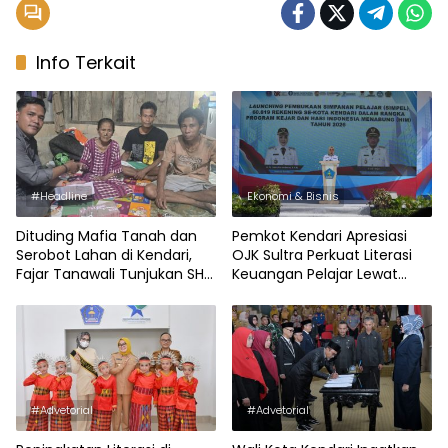
Info Terkait
#Headline
Ekonomi & Bisnis
Dituding Mafia Tanah dan
Pemkot Kendari Apresiasi
Serobot Lahan di Kendari,
OJK Sultra Perkuat Literasi
Fajar Tanawali Tunjukan SHM
Keuangan Pelajar Lewat
Terbitan BPN
Program KEJAR
#Advetorial
#Advetorial