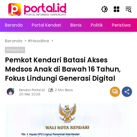
Langsung
ke
konten
Beranda
Portal Kendari
Bisnis
Politik
Peristiwa
Beranda
#Headline
#Headline
Pemkot Kendari Batasi Akses
Medsos Anak di Bawah 16 Tahun,
Fokus Lindungi Generasi Digital
Kendari.portal.id
2 Min Baca
20 Mei 2026