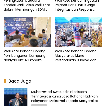
Peningkatan Literasi di
Wali Kota Kendari Ingatkan
Kendari Jadi Fokus Wali Kota
Pejabat Baru untuk Jaga
dalam Membangun SDM
Integritas dan Respons
Unggul
Cepat
#Advetorial
#Advetorial
Wali Kota Kendari Dorong
Wali Kota Kendari Dorong
Pembangunan Kampung
Masyarakat Muna
Nelayan untuk Ekonomi
Pertahankan Budaya dan
Pesisir
Dukung Pembangunan
Baca Juga
Muhammad Awaluddin:Ekosistem
Terintegrasi Kunci Jasa Raharja Hadirkan
Pelayanan Maksimal kepada Masyarakat