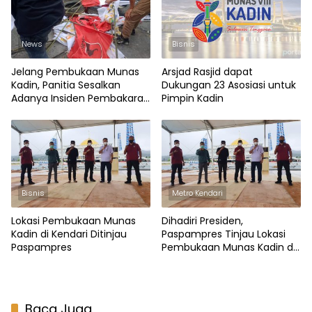
News
Bisnis
Jelang Pembukaan Munas
Arsjad Rasjid dapat
Kadin, Panitia Sesalkan
Dukungan 23 Asosiasi untuk
Adanya Insiden Pembakaran
Pimpin Kadin
Bendera Kadin & PDIP
Bisnis
Metro Kendari
Lokasi Pembukaan Munas
Dihadiri Presiden,
Kadin di Kendari Ditinjau
Paspampres Tinjau Lokasi
Paspampres
Pembukaan Munas Kadin di
Kendari
Baca Juga