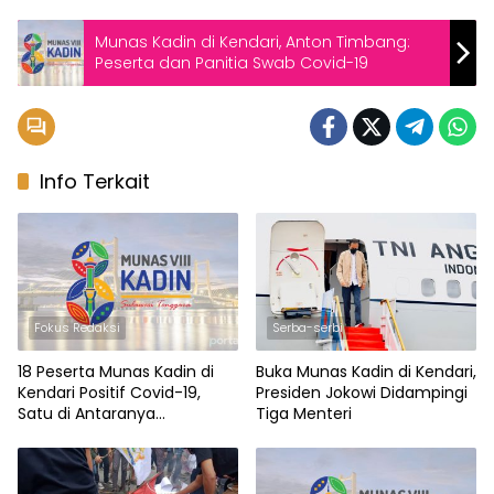
Munas Kadin di Kendari, Anton Timbang:
Peserta dan Panitia Swab Covid-19
Info Terkait
Fokus Redaksi
Serba-serbi
18 Peserta Munas Kadin di
Buka Munas Kadin di Kendari,
Kendari Positif Covid-19,
Presiden Jokowi Didampingi
Satu di Antaranya
Tiga Menteri
Meninggal Dunia