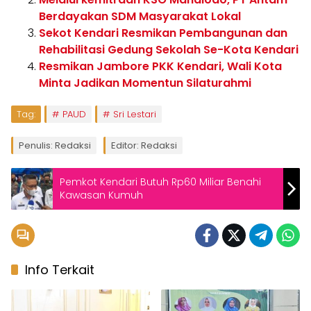
Berdayakan SDM Masyarakat Lokal
Sekot Kendari Resmikan Pembangunan dan
Rehabilitasi Gedung Sekolah Se-Kota Kendari
Resmikan Jambore PKK Kendari, Wali Kota
Minta Jadikan Momentun Silaturahmi
Tag:
PAUD
Sri Lestari
Penulis: Redaksi
Editor: Redaksi
Pemkot Kendari Butuh Rp60 Miliar Benahi
Kawasan Kumuh
Info Terkait