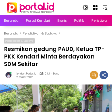
Langsung
ke
konten
Beranda
Portal Kendari
Bisnis
Politik
Peristiwa
Beranda
Pendidikan & Budaya
Pendidikan & Budaya
Resmikan gedung PAUD, Ketua TP-
PKK Kendari Minta Berdayakan
SDM Sekitar
Kendari.portal.id
2 Min Baca
12 Maret 2021