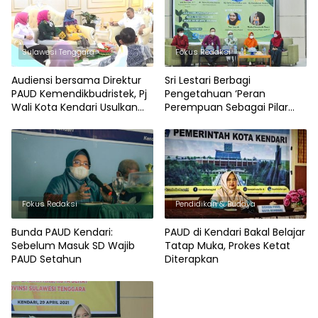
Sulawesi Tenggara
Fokus Redaksi
Audiensi bersama Direktur
Sri Lestari Berbagi
PAUD Kemendikbudristek, Pj
Pengetahuan ‘Peran
Wali Kota Kendari Usulkan
Perempuan Sebagai Pilar
Integrasi Mengajo dalam
Peradaban Bangsa’
Kurikulum
Fokus Redaksi
Pendidikan & Budaya
Bunda PAUD Kendari:
PAUD di Kendari Bakal Belajar
Sebelum Masuk SD Wajib
Tatap Muka, Prokes Ketat
PAUD Setahun
Diterapkan