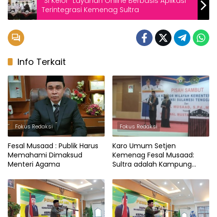
“Si Kelor” Layanan Online Berbasis Aplikasi
Terintegrasi Kemenag Sultra
Info Terkait
Fokus Redaksi
Fokus Redaksi
Fesal Musaad : Publik Harus
Karo Umum Setjen
Memahami Dimaksud
Kemenag Fesal Musaad:
Menteri Agama
Sultra adalah Kampung
Kedua Saya