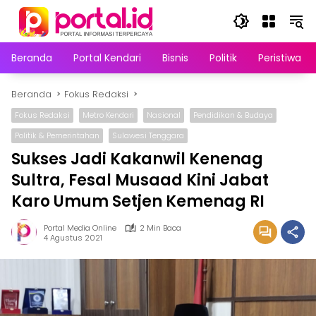
Langsung
ke
konten
Beranda
Portal Kendari
Bisnis
Politik
Peristiwa
Beranda
Fokus Redaksi
Fokus Redaksi
Metro Kendari
Nasional
Pendidikan & Budaya
Politik & Pemerintahan
Sulawesi Tenggara
Sukses Jadi Kakanwil Kenenag
Sultra, Fesal Musaad Kini Jabat
Karo Umum Setjen Kemenag RI
Portal Media Online
2 Min Baca
4 Agustus 2021