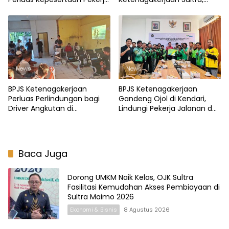
Rentan
Tanam Mangrove di Pesisir
Bungkutoko Kendari
News
News
BPJS Ketenagakerjaan
BPJS Ketenagakerjaan
Perluas Perlindungan bagi
Gandeng Ojol di Kendari,
Driver Angkutan di
Lindungi Pekerja Jalanan dari
Pelabuhan Kendari
Risiko Kecelakaan
Baca Juga
Dorong UMKM Naik Kelas, OJK Sultra
Fasilitasi Kemudahan Akses Pembiayaan di
Sultra Maimo 2026
Ekonomi & Bisnis
8 Agustus 2026