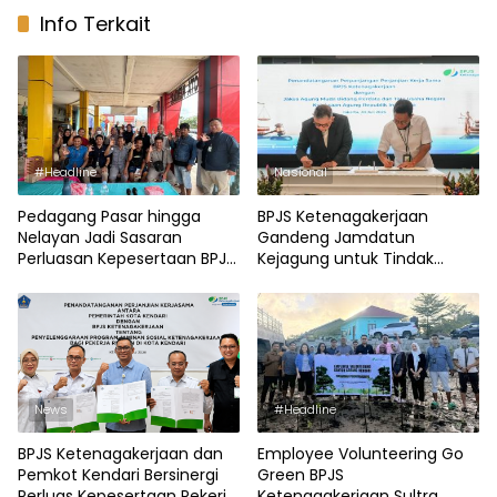
Info Terkait
#Headline
Nasional
Pedagang Pasar hingga
BPJS Ketenagakerjaan
Nelayan Jadi Sasaran
Gandeng Jamdatun
Perluasan Kepesertaan BPJS
Kejagung untuk Tindak
Ketenagakerjaan Sultra
Perusahaan Penunggak
Iuran
News
#Headline
BPJS Ketenagakerjaan dan
Employee Volunteering Go
Pemkot Kendari Bersinergi
Green BPJS
Perluas Kepesertaan Pekerja
Ketenagakerjaan Sultra,