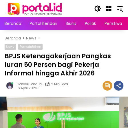
Langsung
ke
konten
Beranda
Portal Kendari
Bisnis
Politik
Peristiwa
Beranda
News
News
Pemerintahan
BPJS Ketenagakerjaan Pangkas
Iuran 50 Persen bagi Pekerja
Informal hingga Akhir 2026
Kendari.portal.id
2 Min Baca
6 April 2026