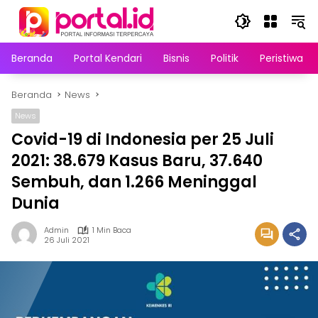
Langsung
ke
konten
Beranda
Portal Kendari
Bisnis
Politik
Peristiwa
Beranda
News
News
Covid-19 di Indonesia per 25 Juli
2021: 38.679 Kasus Baru, 37.640
Sembuh, dan 1.266 Meninggal
Dunia
Admin
1 Min Baca
26 Juli 2021