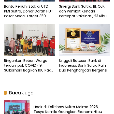
Bantu Penuhi Stok di UTD
Sinergi Bank Sultra, BI, OJK
PMI Sultra, Donor Darah HUT
dan Pemkot Kendari
Pasar Modal Target 350
Percepat Vaksinasi, 23 Ribu
Kantong Darah
Dosis Vaksin Siap Didistribusi
Fokus Redaksi
Bisnis
Ringankan Beban Warga
Ungguli Ratusan Bank di
terdampak COVID-19,
Indonesia, Bank Sultra Raih
Sulkarnain Bagikan 100 Paket
Dua Penghargaan Bergensi
Sembako di Kambu
Baca Juga
Hadir di Talkshow Sultra Maimo 2026,
Tasya Kamila Gaungkan Ekonomi Hijau