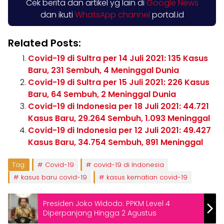
Cek berita dan artikel yg lain di
Google News
dan ikuti
WhatsApp channel
portal.id
Related Posts:
Covid-19 di Sultra per 14 Juli 2021: 135 Kasus
Baru, 231 Sembuh, 4 Meninggal Dunia
Covid-19 di Sultra per 15 Juli 2021: 226 Kasus
Baru, 64 Sembuh, 2 Meninggal Dunia
Covid-19 di Indonesia per 18 Juli 2021: 44.721
Kasus Baru, 29.264 Sembuh, 1.093 Meninggal
Covid-19 di Indonesia per 12 Juli 2021: 49.427
Kasus Baru, 34.754 Sembuh, 891 Meninggal
Tag:
Covid-19
covid-19 di Indonesia
kasus baru covid-19
kasus kematian covid-19
Presiden Joko Widodo: PPKM Level 4
Diperpanjang Hingga 2 Agustus