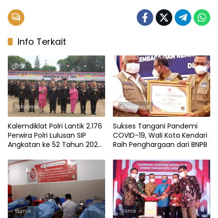
Info Terkait
Nasional
#Advetorial
Kalemdiklat Polri Lantik 2.176
Sukses Tangani Pandemi
Perwira Polri Lulusan SIP
COVID-19, Wali Kota Kendari
Angkatan ke 52 Tahun 2023,
Raih Penghargaan dari BNPB
47 Orang dari Polda Sultra
Bisnis
Bisnis