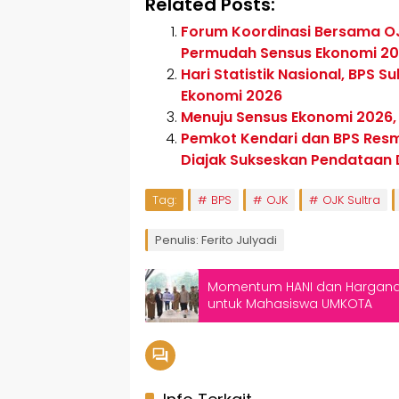
Related Posts:
Forum Koordinasi Bersama OJK
Permudah Sensus Ekonomi 2
Hari Statistik Nasional, BPS 
Ekonomi 2026
Menuju Sensus Ekonomi 2026,
Pemkot Kendari dan BPS Res
Diajak Sukseskan Pendataan
Tag:
BPS
OJK
OJK Sultra
Penulis: Ferito Julyadi
Momentum HANI dan Harganas,
untuk Mahasiswa UMKOTA