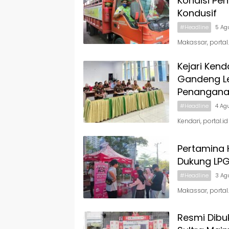
Kondisi Pe
Kondusif
#Headline
5 Ag
Makassar, portal
Kejari Ken
Gandeng L
Penangana
#Headline
4 Ag
Kendari, portal.i
Pertamina 
Dukung LPG
#Headline
3 Ag
Makassar, portal
Resmi Dibu