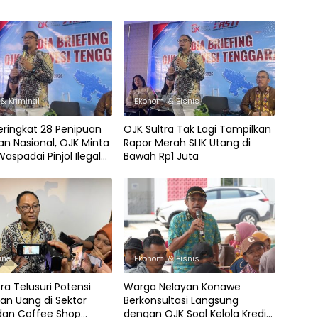
& Kriminal
Ekonomi & Bisnis
Peringkat 28 Penipuan
OJK Sultra Tak Lagi Tampilkan
n Nasional, OJK Minta
Rapor Merah SLIK Utang di
aspadai Pinjol Ilegal
Bawah Rp1 Juta
anja Online
ine
Ekonomi & Bisnis
ra Telusuri Potensi
Warga Nelayan Konawe
an Uang di Sektor
Berkonsultasi Langsung
 dan Coffee Shop
dengan OJK Soal Kelola Kredit