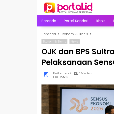
Langsung
ke
konten
Beranda
Portal Kendari
Bisnis
Beranda
Ekonomi & Bisnis
Ekonomi & Bisnis
News
OJK dan BPS Sultra
Pelaksanaan Sens
Ferito Julyadi
1 Min Baca
1 Juli 2026