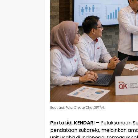
Ilustrasi. Foto: Create ChatGPT/AI.
Portal.id, KENDARI –
Pelaksanaan S
pendataan sukarela, melainkan amana
unit usaha di Indonesia, termasuk s