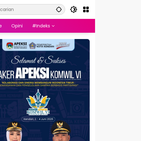
e
Opini
#Indeks