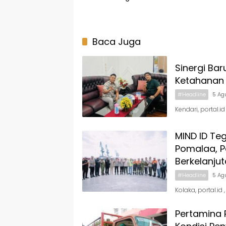
Kendari
Baca Juga
Sinergi Bar
Ketahanan
#Headline
5 Ag
Kendari, portal.
MIND ID Te
Pomalaa, Pe
Berkelanju
#Headline
5 Ag
Kolaka, portal.i
Pertamina 