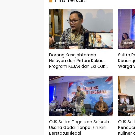
Info Terkait
Ekonomi & Bisnis
Hukum 
Dorong Kesejahteraan
Sultra 
Nelayan dan Petani Kakao,
Keuanga
Program KEJAR dan EKI OJK
Warga W
Sultra Sasar 473 Ribu Warga
dan Bel
Ekonomi & Bisnis
#Headl
OJK Sultra Tegaskan Seluruh
OJK Sult
Usaha Gadai Tanpa Izin Kini
Pencuci
Berstatus Ilegal
Kuliner