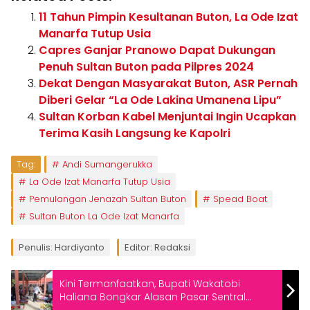
11 Tahun Pimpin Kesultanan Buton, La Ode Izat
Manarfa Tutup Usia
Capres Ganjar Pranowo Dapat Dukungan
Penuh Sultan Buton pada Pilpres 2024
Dekat Dengan Masyarakat Buton, ASR Pernah
Diberi Gelar “La Ode Lakina Umanena Lipu”
Sultan Korban Kabel Menjuntai Ingin Ucapkan
Terima Kasih Langsung ke Kapolri
Tag:
Andi Sumangerukka
La Ode Izat Manarfa Tutup Usia
Pemulangan Jenazah Sultan Buton
Spead Boat
Sultan Buton La Ode Izat Manarfa
Penulis: Hardiyanto
Editor: Redaksi
Kini Termanfaatkan, Bupati Wakatobi
Haliana Bongkar Alasan Pasar Sentral