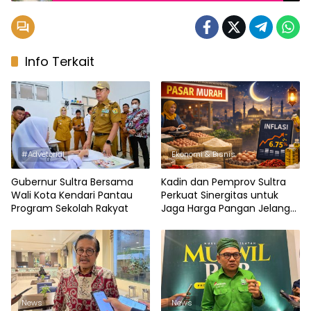
Tomia Tak Produktif
Info Terkait
#Advetorial
Ekonomi & Bisnis
Gubernur Sultra Bersama
Kadin dan Pemprov Sultra
Wali Kota Kendari Pantau
Perkuat Sinergitas untuk
Program Sekolah Rakyat
Jaga Harga Pangan Jelang
Ramadan
News
News