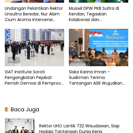
Undangan Pelantikan Rektor
Muswil DPW PKB Sultra di
Unsultra Beredar, Nur Alam
Kendari, Tegaskan
Cium Aroma Intervensi
Kolaborasi dan
Gubernur
Keberpihakan Partai ke
Masyarakat
News
#Headline
GAT Institute Soroti
Siska Karina Imran -
Pengangkatan Pejabat
Sudirman Terima
Pernah Demosi di Pemprov
Tantangan ASR Wujudkan
Sultra
Terobosan untuk Kota
Kendari
Baca Juga
Rektor UHO Lantik 732 Wisudawan, Siap
Hadapi Tantangan Dunia Kerja