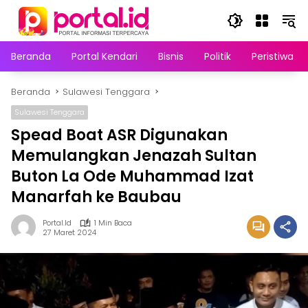
Langsung
ke
konten
Beranda
Portal Kendari
Bisnis
Politik
Peristiwa
Beranda
Sulawesi Tenggara
Sulawesi Tenggara
Spead Boat ASR Digunakan
Memulangkan Jenazah Sultan
Buton La Ode Muhammad Izat
Manarfah ke Baubau
Portal.id
1 Min Baca
27 Maret 2024