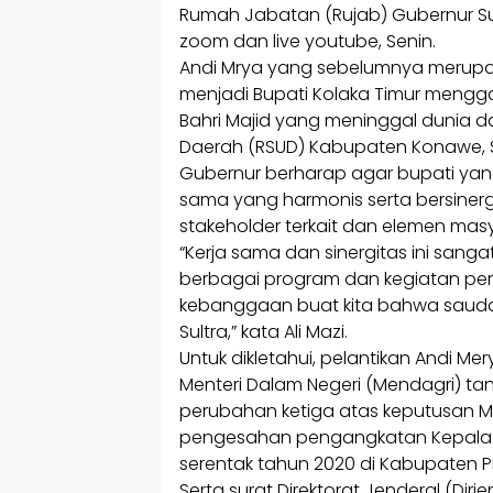
Rumah Jabatan (Rujab) Gubernur Sult
zoom dan live youtube, Senin.
Andi Mrya yang sebelumnya merupakan
menjadi Bupati Kolaka Timur mengg
Bahri Majid yang meninggal dunia 
Daerah (RSUD) Kabupaten Konawe, Su
Gubernur berharap agar bupati yan
sama yang harmonis serta bersinergi
stakeholder terkait dan elemen masy
“Kerja sama dan sinergitas ini san
berbagai program dan kegiatan pe
kebanggaan buat kita bahwa saudar
Sultra,” kata Ali Mazi.
Untuk dikletahui, pelantikan Andi Me
Menteri Dalam Negeri (Mendagri) tan
perubahan ketiga atas keputusan M
pengesahan pengangkatan Kepala Da
serentak tahun 2020 di Kabupaten Pro
Serta surat Direktorat Jenderal (D