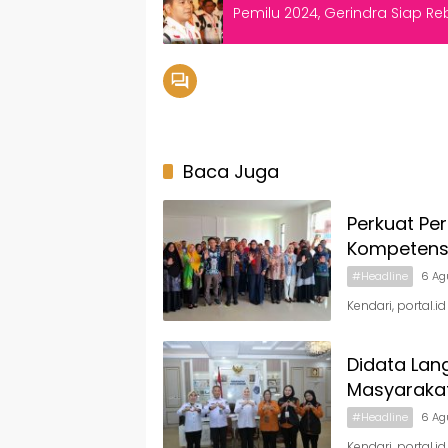
Pemilu 2024, Gerindra Siap Reb
Baca Juga
Perkuat Pe
Kompetens
#Headline
6 Ag
Kendari, portal.
Didata Lan
Masyaraka
#Headline
6 Ag
Kendari, portal.i