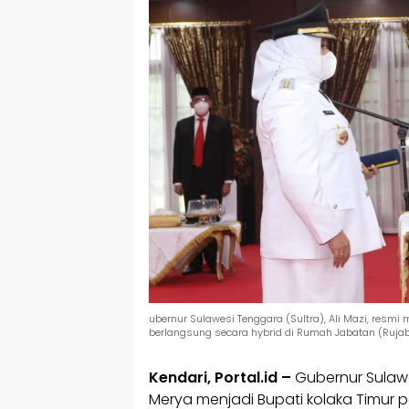
ubernur Sulawesi Tenggara (Sultra), Ali Mazi, resmi
berlangsung secara hybrid di Rumah Jabatan (Rujab)
Kendari, Portal.id –
Gubernur Sulawes
Merya menjadi Bupati kolaka Timur p