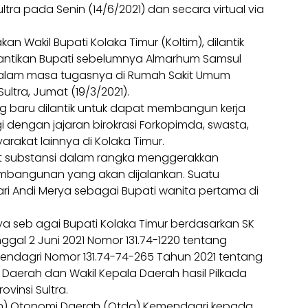
ra pada Senin (14/6/2021) dan secara virtual via
 Wakil Bupati Kolaka Timur (Koltim), dilantik
antikan Bupati sebelumnya Almarhum Samsul
dalam masa tugasnya di Rumah Sakit Umum
ltra, Jumat (19/3/2021).
g baru dilantik untuk dapat membangun kerja
 dengan jajaran birokrasi Forkopimda, swasta,
arakat lainnya di Kolaka Timur.
gat substansi dalam rangka menggerakkan
mbangunan yang akan dijalankan. Suatu
i Andi Merya sebagai Bupati wanita pertama di
rya seb agai Bupati Kolaka Timur berdasarkan SK
ggal 2 Juni 2021 Nomor 131.74-1220 tentang
endagri Nomor 131.74-74-265 Tahun 2021 tentang
erah dan Wakil Kepala Daerah hasil Pilkada
vinsi Sultra.
irjen) Otonomi Daerah (Otda) Kemendagri kepada