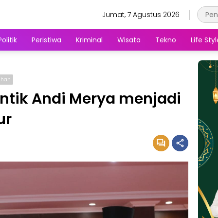
Jumat, 7 Agustus 2026
Politik
Peristiwa
Kriminal
Wisata
Tekno
Life Styl
tahan
antik Andi Merya menjadi
ur