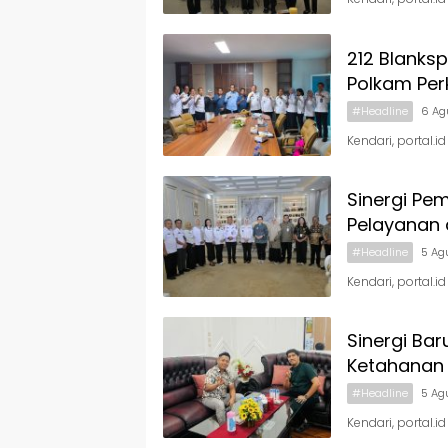
212 Blanks
Polkam Per
#Headline
6 Ag
Kendari, portal.i
Sinergi Pe
Pelayanan 
#Headline
5 Ag
Kendari, portal.
Sinergi Bar
Ketahanan
#Headline
5 Ag
Kendari, portal.