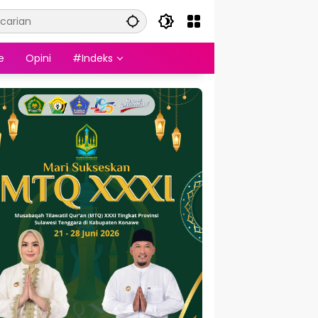
e
Opini
#Indeks