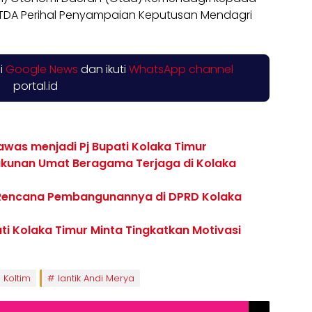
/OTDA Perihal Penyampaian Keputusan Mendagri
di
Google News
dan ikuti
WhatsApp channel
portal.id
was menjadi Pj Bupati Kolaka Timur
ukunan Umat Beragama Terjaga di Kolaka
 Rencana Pembangunannya di DPRD Kolaka
ati Kolaka Timur Minta Tingkatkan Motivasi
i Koltim
lantik Andi Merya