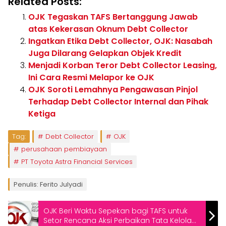
Related Posts:
OJK Tegaskan TAFS Bertanggung Jawab
atas Kekerasan Oknum Debt Collector
Ingatkan Etika Debt Collector, OJK: Nasabah
Juga Dilarang Gelapkan Objek Kredit
Menjadi Korban Teror Debt Collector Leasing,
Ini Cara Resmi Melapor ke OJK
OJK Soroti Lemahnya Pengawasan Pinjol
Terhadap Debt Collector Internal dan Pihak
Ketiga
Tag:
Debt Collector
OJK
perusahaan pembiayaan
PT Toyota Astra Financial Services
Penulis: Ferito Julyadi
OJK Beri Waktu Sepekan bagi TAFS untuk
Setor Rencana Aksi Perbaikan Tata Kelola