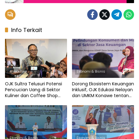
Penagihan
Info Terkait
#Headline
Ekonomi & Bisnis
OJK Sultra Telusuri Potensi
Dorong Ekosistem Keuangan
Pencucian Uang di Sektor
Inklusif, OJK Edukasi Nelayan
Kuliner dan Coffee Shop
dan UMKM Konawe tentang
Kendari
Pelindungan Konsumen
Ekonomi & Bisnis
Ekonomi & Bisnis