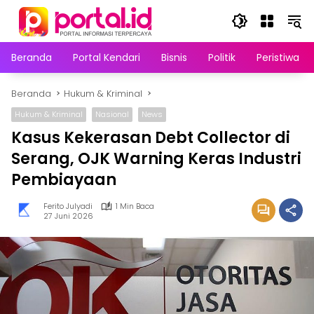
Langsung
ke
konten
Beranda
Portal Kendari
Bisnis
Politik
Peristiwa
Beranda
Hukum & Kriminal
Hukum & Kriminal
Nasional
News
Kasus Kekerasan Debt Collector di
Serang, OJK Warning Keras Industri
Pembiayaan
Ferito Julyadi
1 Min Baca
27 Juni 2026