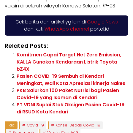
vaksin di seluruh wilayah Konawe Selatan. /P-03
Cek berita dan artikel yg lain di
Google News
dan ikuti
WhatsApp channel
portal.id
Related Posts:
Komitmen Capai Target Net Zero Emission,
KALLA Gunakan Kendaraan Listrik Toyota
bZ4X
Pasien COVID-19 Sembuh di Kendari
Meningkat, Wali Kota Apresiasi kinerja Nakes
PKB Salurkan 100 Paket Nutrisi bagi Pasien
Covid-19 yang Isoman di Kendari
PT VDNI Suplai Stok Oksigen Pasien Covid-19
di RSUD Kota Kendari
Tag:
Covid-19
Konsel Bebas Covid-19
Ranomeeto
Vaksin Covid-19