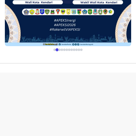
Profil
Redaksi
Indeks
Pedoman Media Siber
Kerjasama Advetorial & Iklan
Disclaimer
Kebijakan Layanan
© 2019-2026 | PT. Portal Media Online. All Rights Reserved.