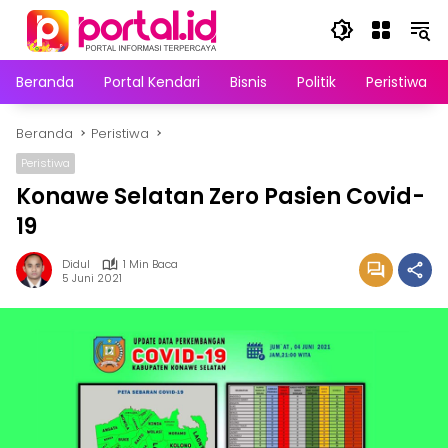
Langsung
ke
konten
Beranda
Portal Kendari
Bisnis
Politik
Peristiwa
Beranda
Peristiwa
Peristiwa
Konawe Selatan Zero Pasien Covid-
19
Didul
1 Min Baca
5 Juni 2021