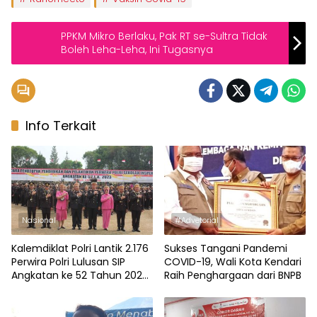
PPKM Mikro Berlaku, Pak RT se-Sultra Tidak
Boleh Leha-Leha, Ini Tugasnya
Info Terkait
Nasional
#Advetorial
Kalemdiklat Polri Lantik 2.176
Sukses Tangani Pandemi
Perwira Polri Lulusan SIP
COVID-19, Wali Kota Kendari
Angkatan ke 52 Tahun 2023,
Raih Penghargaan dari BNPB
47 Orang dari Polda Sultra