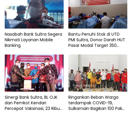
Bisnis
Bisnis
Nasabah Bank Sultra Segera
Bantu Penuhi Stok di UTD
Nikmati Layanan Mobile
PMI Sultra, Donor Darah HUT
Banking
Pasar Modal Target 350
Kantong Darah
Bisnis
Fokus Redaksi
Sinergi Bank Sultra, BI, OJK
Ringankan Beban Warga
dan Pemkot Kendari
terdampak COVID-19,
Percepat Vaksinasi, 23 Ribu
Sulkarnain Bagikan 100 Paket
Dosis Vaksin Siap Didistribusi
Sembako di Kambu