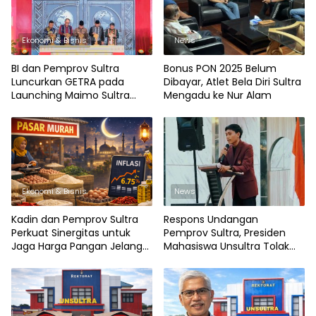
Ekonomi & Bisnis
News
BI dan Pemprov Sultra
Bonus PON 2025 Belum
Luncurkan GETRA pada
Dibayar, Atlet Bela Diri Sultra
Launching Maimo Sultra
Mengadu ke Nur Alam
2026
Ekonomi & Bisnis
News
Kadin dan Pemprov Sultra
Respons Undangan
Perkuat Sinergitas untuk
Pemprov Sultra, Presiden
Jaga Harga Pangan Jelang
Mahasiswa Unsultra Tolak
Ramadan
Pencatutan Nama
Mahasiswa