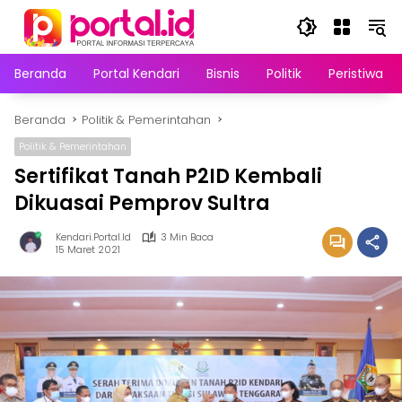
Langsung
ke
konten
Beranda
Portal Kendari
Bisnis
Politik
Peristiwa
Beranda
Politik & Pemerintahan
Politik & Pemerintahan
Sertifikat Tanah P2ID Kembali
Dikuasai Pemprov Sultra
Kendari.portal.id
3 Min Baca
15 Maret 2021