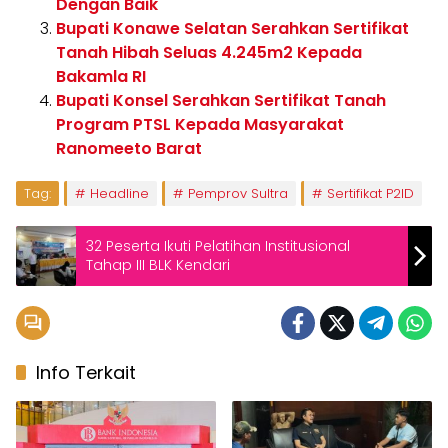
Dengan Baik
Bupati Konawe Selatan Serahkan Sertifikat
Tanah Hibah Seluas 4.245m2 Kepada
Bakamla RI
Bupati Konsel Serahkan Sertifikat Tanah
Program PTSL Kepada Masyarakat
Ranomeeto Barat
Tag:
Headline
Pemprov Sultra
Sertifikat P2ID
32 Peserta Ikuti Pelatihan Institusional
Tahap III BLK Kendari
Info Terkait