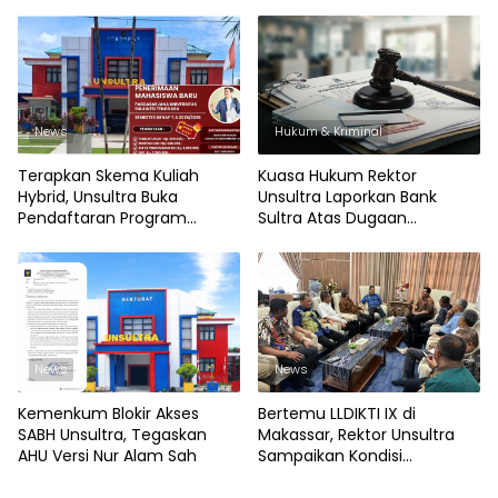
News
Hukum & Kriminal
Terapkan Skema Kuliah
Kuasa Hukum Rektor
Hybrid, Unsultra Buka
Unsultra Laporkan Bank
Pendaftaran Program
Sultra Atas Dugaan
Magister Semester Genap
Penggelapan Dana
News
News
Kemenkum Blokir Akses
Bertemu LLDIKTI IX di
SABH Unsultra, Tegaskan
Makassar, Rektor Unsultra
AHU Versi Nur Alam Sah
Sampaikan Kondisi
Akademik Kampus Kondusif