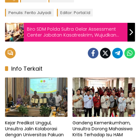
Penulis: Ferito Julyadi
Editor: Portal.id
Biro SDM Polda Sultra Gelar Assessment
Center Jabatan Kasatreskrim, Wujudkan
SDM Polri Presisi dan Profesional
Info Terkait
News
News
Kejar Predikat Unggul,
Gandeng Kemenkumham,
Unsultra Jalin Kolaborasi
Unsultra Dorong Mahasiswa
dengan Universitas Pakuan
Kritis Terhadap Isu HAM