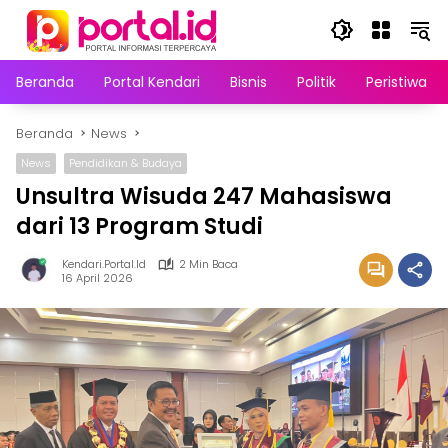
Langsung
ke
konten
Beranda
Portal Kendari
Bisnis
Politik
Peristiwa
Beranda
News
News
Pendidikan & Budaya
Unsultra Wisuda 247 Mahasiswa
dari 13 Program Studi
Kendari.portal.id
2 Min Baca
16 April 2026