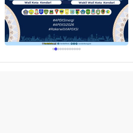
Profil
Redaksi
Indeks
Pedoman Media Siber
Kerjasama Advetorial & Iklan
Disclaimer
Kebijakan Layanan
© 2019-2026 | PT. Portal Media Online. All Rights Reserved.