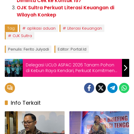
Diminta Cek ke Kontak 157
OJK Sultra Perkuat Literasi Keuangan di
Wilayah Konkep
Tag:
aplikasi aduan
Literasi Keuangan
OJK Sultra
Penulis: Ferito Julyadi
Editor: Portal.id
Delegasi UCLG ASPAC 2026 Tanam Pohon
di Kebun Raya Kendari, Perkuat Komitmen
Kota Hijau Asia Pasifik
Info Terkait