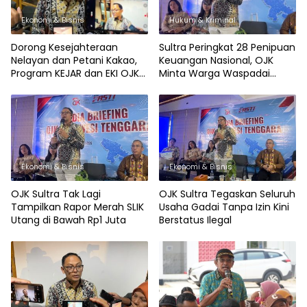
Ekonomi & Bisnis
Hukum & Kriminal
Dorong Kesejahteraan
Sultra Peringkat 28 Penipuan
Nelayan dan Petani Kakao,
Keuangan Nasional, OJK
Program KEJAR dan EKI OJK
Minta Warga Waspadai
Sultra Sasar 473 Ribu Warga
Pinjol Ilegal dan Belanja
Online
Ekonomi & Bisnis
Ekonomi & Bisnis
OJK Sultra Tak Lagi
OJK Sultra Tegaskan Seluruh
Tampilkan Rapor Merah SLIK
Usaha Gadai Tanpa Izin Kini
Utang di Bawah Rp1 Juta
Berstatus Ilegal