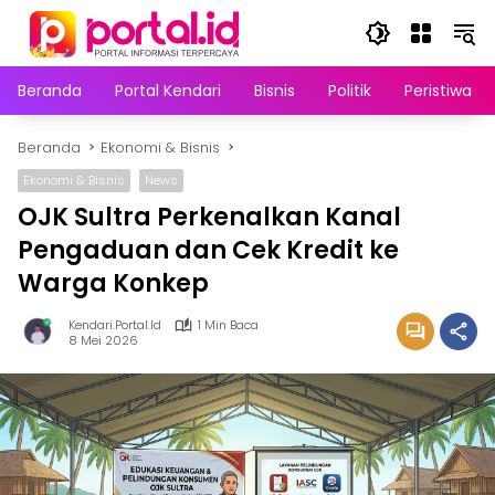
Langsung
ke
konten
Beranda
Portal Kendari
Bisnis
Politik
Peristiwa
Beranda
Ekonomi & Bisnis
Ekonomi & Bisnis
News
OJK Sultra Perkenalkan Kanal
Pengaduan dan Cek Kredit ke
Warga Konkep
Kendari.portal.id
1 Min Baca
8 Mei 2026