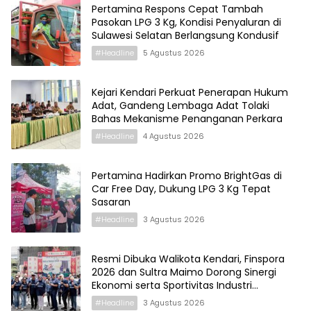
Pertamina Respons Cepat Tambah
Pasokan LPG 3 Kg, Kondisi Penyaluran di
Sulawesi Selatan Berlangsung Kondusif
#Headline
5 Agustus 2026
Kejari Kendari Perkuat Penerapan Hukum
Adat, Gandeng Lembaga Adat Tolaki
Bahas Mekanisme Penanganan Perkara
#Headline
4 Agustus 2026
Pertamina Hadirkan Promo BrightGas di
Car Free Day, Dukung LPG 3 Kg Tepat
Sasaran
#Headline
3 Agustus 2026
Resmi Dibuka Walikota Kendari, Finspora
2026 dan Sultra Maimo Dorong Sinergi
Ekonomi serta Sportivitas Industri
Keuangan
#Headline
3 Agustus 2026