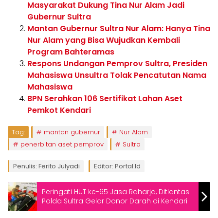
Masyarakat Dukung Tina Nur Alam Jadi
Gubernur Sultra
Mantan Gubernur Sultra Nur Alam: Hanya Tina
Nur Alam yang Bisa Wujudkan Kembali
Program Bahteramas
Respons Undangan Pemprov Sultra, Presiden
Mahasiswa Unsultra Tolak Pencatutan Nama
Mahasiswa
BPN Serahkan 106 Sertifikat Lahan Aset
Pemkot Kendari
Tag:
mantan gubernur
Nur Alam
penerbitan aset pemprov
Sultra
Penulis: Ferito Julyadi
Editor: Portal.id
Peringati HUT ke-65 Jasa Raharja, Ditlantas
Polda Sultra Gelar Donor Darah di Kendari