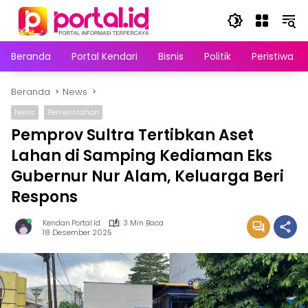
Langsung
ke
konten
Beranda
Portal Kendari
Bisnis
Politik
Peristiwa
Beranda
News
News
Pemerintahan
Pemprov Sultra Tertibkan Aset
Lahan di Samping Kediaman Eks
Gubernur Nur Alam, Keluarga Beri
Respons
Kendari.portal.id
3 Min Baca
18 Desember 2025