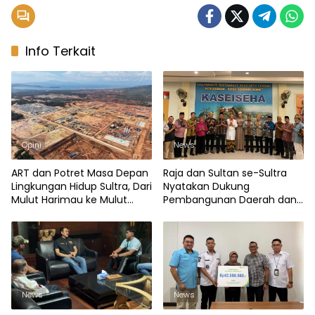
Info Terkait
Opini
News
ART dan Potret Masa Depan
Raja dan Sultan se-Sultra
Lingkungan Hidup Sultra, Dari
Nyatakan Dukung
Mulut Harimau ke Mulut
Pembangunan Daerah dan
Buaya
Jaga Marwah Budaya
News
News